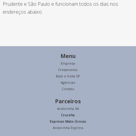
Prudente e São Paulo e funcionam todos os dias nos
endereços abaixo.
Menu
Empresa
Fretamento
Bate e Volta SP
Agências
Contato
Parceiros
Andorinha SA
Cruceña
Expresso Mato-Grosso
Andorinha Express