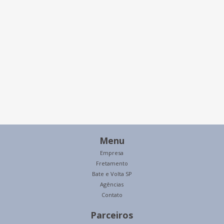
Menu
Empresa
Fretamento
Bate e Volta SP
Agências
Contato
Parceiros